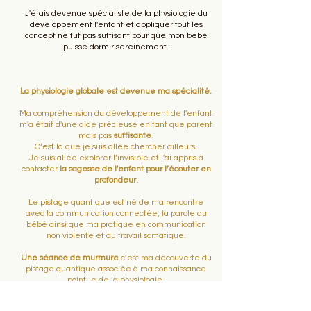
J'étais devenue spécialiste de la physiologie du
développement l'enfant et appliquer tout les
concept ne fut pas suffisant pour que mon bébé
puisse dormir sereinement.​
La physiologie globale est devenue ma spécialité.
Ma compréhension du développement de l'enfant
m'a était d'une aide précieuse en tant que parent
mais pas
suffisante
.
C’est là que je suis allée chercher ailleurs.
Je suis allée explorer l’invisible et j'ai appris à
contacter
la sagesse de l'enfant pour l’écouter en
profondeur.
Le pistage quantique est né de ma rencontre
avec la communication connectée, la parole au
bébé ainsi que ma pratique en communication
non violente et du travail somatique.
Une séance de murmure
c’est ma découverte du
pistage quantique associée à ma connaissance
pointue de la physiologie.
C’est l’élixir de toutes mes connaissances et
pratiques
. C’est une approche qui considère le