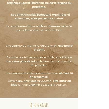
profondes jusqu'à libérer ce qui est à l'origine du
problème.
Ses émotions cristallisées sont exprimées et
entendues, elles peuvent se libérer.
Je vous transmets des
outils sur mesures
selon ce
qui a était révélé par votre enfant.
Une séance de murmure dure environ
une heure
et demi.
Durant une séance pour les enfants, la présence
des
deux parents
est souhaitée (dans la mesure
du possible).
Une séance peut se faire de chez vous
en visio ou
en présentiel.
Votre bébé peut
jouer
à vos coté,
être dans vos
bras
ou même
dormir
pendant la séance.
Je suis Anaïs