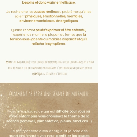
besoins et donc vraiment efficace.
Je recherche les
causes réelles
du problème qu'elles
soient
physiques, émotionnelles, mentales,
environnementales ou énergétiques.
Quand l’enfant
peut s'exprimer et être entendu,
l’expérience montre la plupart du temps que
la
tension sous-jacente au malaise disparaît et qu’il
relâche le symptôme.
pistage
: art ancestral basé sur la connexion profonde ainsi que la connaissance aux vivant
afin de pouvoir lire et comprendre profondément l'environnement qui nous entour
quantique
: la science de l'invisible
comment se passe une séance de murmure
Vous m'expliquez ce qui est
difficile pour vous ou
votre enfant puis vous choisissez le thème de la
séance (sommeil, alimentation, pleurs, émotions...)
Je me connecte à son énergie et je pose des
questions à haute voix pour
identifier les causes