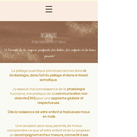
MURMURE
pistage quantique pour les familles
"A l'écoute de la sagesse profonde des bébés, des enfants et de leurs
parents"
Le pistage quantique prend ses racines dans
la
kinésiologie, dans l'art du pistage et dans le travail
somatique.
J'y associe ma connaissance de la
physiologie
humaine, ma pratique de la
communication non
violente (CNV)
pour une
approche globale et
respectueuse.
Dès la naissance de votre enfant je traduis ses maux
en mots
Une occasion pour vous, parents, de mieux
comprendre ce que vit votre enfant et de lui proposer
un
accompagnement sur mesure, connecté à ses