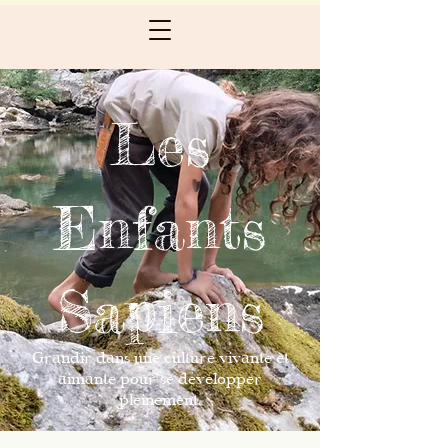
Les
Enfants
Sapiens
Grandir dans une culture vivante et
aimante pour se développer
pleinement.