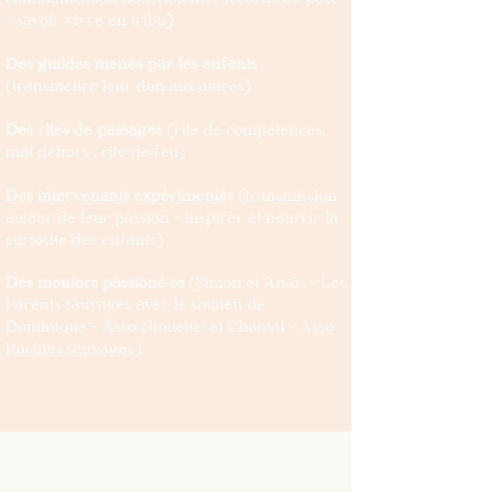
- savoir vivre en tribu
)​
Des guildes menés par les enfants
(transmettre leur don aux autres)
Des rites de passages
(rite de compétences,
nuit dehors , rite de feu)
Des intervenants expérimentés
(transmission
autour de leur passion - inspirer et nourrir la
curiosité des enfants)
Des mentors passioné.es
(Simon et Anaïs - Les
Parents sauvages avec le soutien de
Dominique - Asso chouette! et Chantal - A
sso
Racines sauvages)