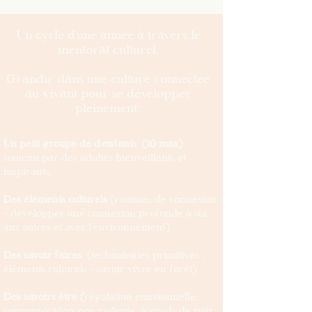
Un cycle d'une année à travers le
mentorat culturel.
Grandir dans une culture connectée
au vivant pour se développer
pleinement:
Un petit groupe de d'enfants (10 max)
soutenu par des adultes bienveillants et
inspirants.​
Des éléments culturels
(routines de connexion
- développer une connexion profonde à soi,
aux autres et avec l'environnement)
Des s​avoir faires
(technologies primitives ,
éléments culturels - savoir vivre en forêt)
Des savoirs être (
régulation émotionnelle,
communication non violente, accords de paix