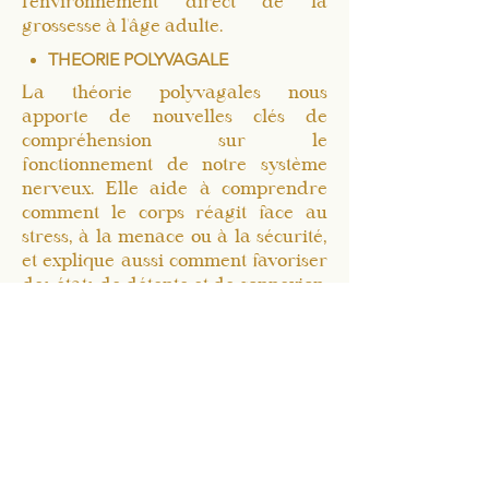
l'environnement direct de la
grossesse à l'âge adulte.
THEORIE POLYVAGALE
La théorie polyvagales nous
apporte de nouvelles clés de
compréhension sur le
fonctionnement de notre système
nerveux
. Elle aide à comprendre
comment le corps réagit face au
stress, à la menace ou à la sécurité,
et explique aussi comment favoriser
des états de détente et de connexion.
Nous savons aujourd'hui que notre
système nerveux
est au centre de
notre expérience de ce qui nous
entoure, Il est a base de tout ce qu'on
fait, pense, dit ou ressent. La
compréhension de sa physiologie
devient donc essentielles pour
comprendre et accompagner du