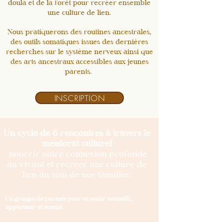
doula et de la forêt pour recréer ensemble
une culture de lien.
Nous pratiquerons des routines ancestrales,
des outils somatiques issues des dernières
recherches sur le système nerveux ainsi que
des arts ancestraux accessibles aux jeunes
parents.
INSCRIPTION
Un cycle de 6 rencontres à travers le
mentorat culturel
nourrir notre connexion profonde
au vivant et recréer une
culture de
lien au sein de nos familles:
Un groupe de parents pour se sentir accueilli,
appartenir et écouté.