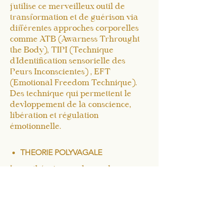
j'utilise
ce merveilleux outil de
transformation et de guérison via
différentes approches corporelles
comme ATB (Awarness Trhrought
the Body), TIPI (Technique
d'Identification sensorielle des
Peurs Inconscientes) , EFT
(Emotional Freedom Technique).
Des technique qui permettent le
devloppement de la conscience,
libération et régulation
émotionnelle.
THEORIE POLYVAGALE
La théorie polyvagales nous
apporte de nouvelles clés de
compréhension sur le
fonctionnement de notre système
nerveux
. Elle aide à comprendre