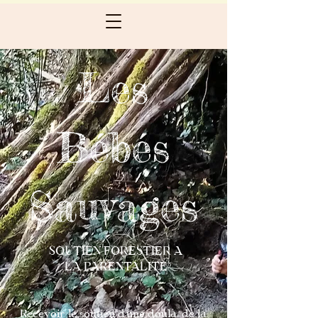
Les
Bébés
Sauvages
SOUTIEN FORESTIER A
LA PARENTALITE
Recevoir le soutien d'une doula, de la